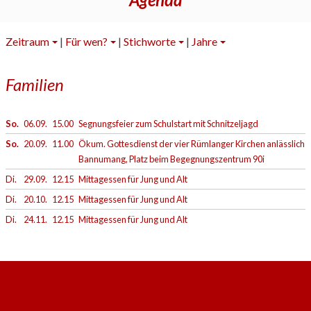
Zeitraum
|
Für wen?
|
Stichworte
|
Jahre
Familien
So.
06.09.
15.00
Segnungsfeier zum Schulstart mit Schnitzeljagd
So.
20.09.
11.00
Ökum. Gottesdienst der vier Rümlanger Kirchen anlässlich
Bannumang, Platz beim Begegnungszentrum 90i
Di.
29.09.
12.15
Mittagessen für Jung und Alt
Di.
20.10.
12.15
Mittagessen für Jung und Alt
Di.
24.11.
12.15
Mittagessen für Jung und Alt