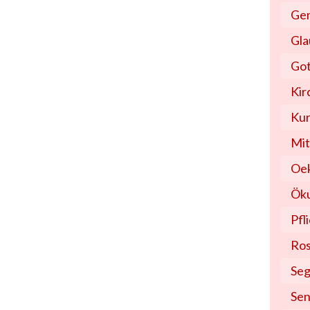
Gem
Gl
Got
Kir
Kur
Mit
Oe
Öku
Pfl
Ros
Seg
Sen