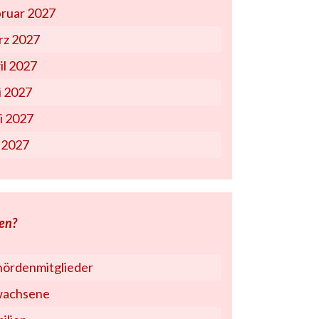
ruar 2027
z 2027
il 2027
 2027
i 2027
i 2027
en?
ördenmitglieder
wachsene