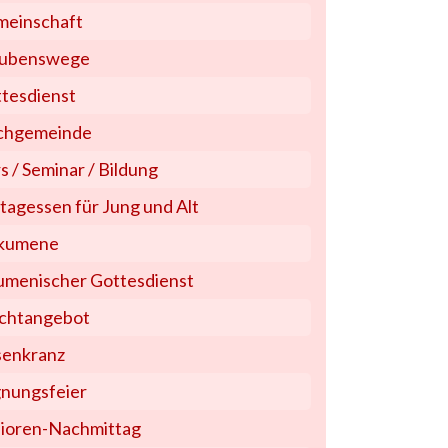
einschaft
aubenswege
tesdienst
chgemeinde
s / Seminar / Bildung
tagessen für Jung und Alt
kumene
menischer Gottesdienst
ichtangebot
enkranz
nungsfeier
ioren-Nachmittag