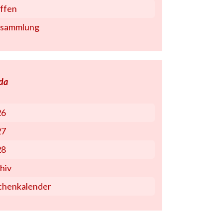
ffen
rsammlung
da
26
27
28
hiv
chenkalender