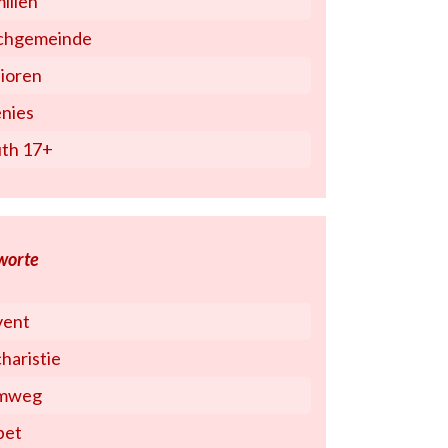
ilien
chgemeinde
ioren
nies
th 17+
worte
vent
haristie
rmweg
bet