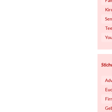
Fam
Kir
Sen
Tee
You
Stich
Ad
Euc
Fi
Ge