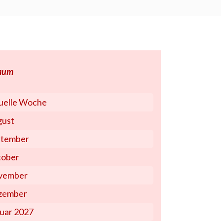
raum
uelle Woche
gust
ptember
tober
vember
zember
uar 2027