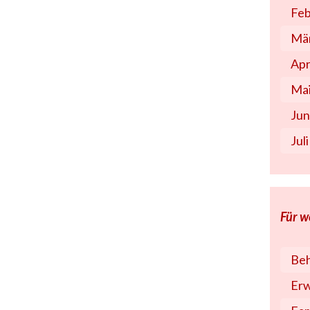
Feb
Mär
Apr
Mai
Jun
Jul
Für w
Beh
Er