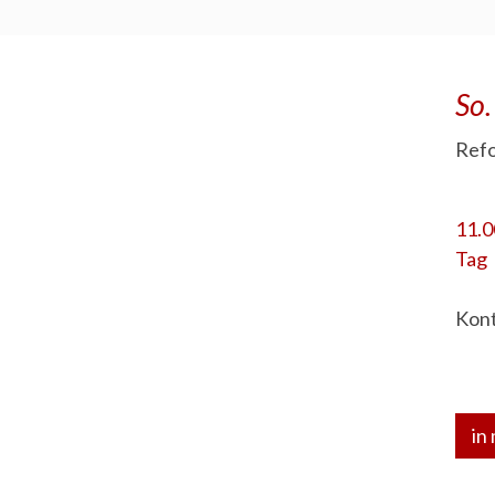
So
Refo
11.0
Tag
Kont
in