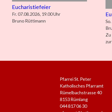
Eucharistiefeier
Eu
Fr. 07.08.2026, 19.00 Uhr
Bruno Rüttimann
So.
Br
Zu 
zur
Pfarrei St. Peter
Katholisches Pfarramt
Rümelbachstrasse 40
8153 Rümlang
044 817 06 30